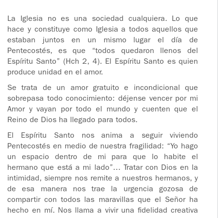
ADOLESCENTES
HOMENAJE
La Iglesia no es una sociedad cualquiera. Lo que
hace y constituye como Iglesia a todos aquellos que
PADRE
TOV NIÑOS
estaban juntos en un mismo lugar el día de
IGNACIO
Pentecostés, es que “todos quedaron llenos del
LARRAÑAGA
CURSO
Espíritu Santo” (Hch 2, 4). El Espíritu Santo es quien
MATRIMONIAL
produce unidad en el amor.
OBRA
Se trata de un amor gratuito e incondicional que
PADRE
ENCUENTRO DE
sobrepasa todo conocimiento: déjense vencer por mi
IGNACIO
EXPERIENCIA DE
Amor y vayan por todo el mundo y cuenten que el
LARRAÑAGA
DIOS
Reino de Dios ha llegado para todos.
El Espíritu Santo nos anima a seguir viviendo
LIBROS
CHARLAS Y
Pentecostés en medio de nuestra fragilidad: “Yo hago
JORNADAS DE
un espacio dentro de mi para que lo habite el
VIDEOS
EVANGELIZACIÓN
hermano que está a mi lado”… Tratar con Dios en la
intimidad, siempre nos remite a nuestros hermanos, y
AUDIOS
CÍRCULOS DE
de esa manera nos trae la urgencia gozosa de
ORACIÓN Y VIDA
compartir con todos las maravillas que el Señor ha
hecho en mí. Nos llama a vivir una fidelidad creativa