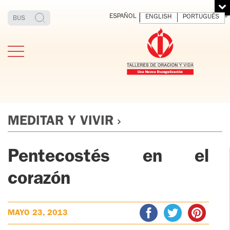
ESPAÑOL
ENGLISH
PORTUGUÊS
MEDITAR Y VIVIR
Pentecostés en el
ESTIMONIOS
FUNDADOR
MEDITAR
EXP
Y VIVIR
EL 
TOV ADULTOS
corazón
PADRE
DIO
IGNACIO
LARRAÑAGA
TOV JÓVENES
ORBEGOZO
MAYO 23, 2013
OFM CAP.
TOV