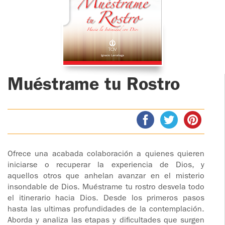
ADOLESCENTES
HOMENAJE
PADRE
TOV NIÑOS
IGNACIO
LARRAÑAGA
CURSO
MATRIMONIAL
OBRA
Muéstrame tu Rostro
PADRE
ENCUENTRO DE
IGNACIO
EXPERIENCIA DE
LARRAÑAGA
DIOS
LIBROS
CHARLAS Y
JORNADAS DE
Ofrece una acabada colaboración a quienes quieren
VIDEOS
iniciarse o recuperar la experiencia de Dios, y
EVANGELIZACIÓN
aquellos otros que anhelan avanzar en el misterio
insondable de Dios. Muéstrame tu rostro desvela todo
AUDIOS
CÍRCULOS DE
el itinerario hacia Dios. Desde los primeros pasos
ORACIÓN Y VIDA
hasta las ultimas profundidades de la contemplación.
Aborda y analiza las etapas y dificultades que surgen