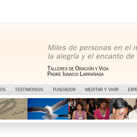
Miles de personas en el
la alegría y el encanto de 
T
O
V
ALLERES DE
RACIÓN Y
IDA
P
I
L
ADRE
GNACIO
ARRAÑAGA
MOS
TESTIMONIOS
FUNDADOR
MEDITAR Y VIVIR
EXP