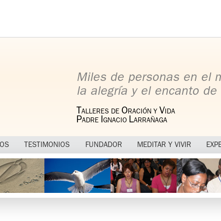
Miles de personas en el
la alegría y el encanto de 
T
O
V
ALLERES DE
RACIÓN Y
IDA
P
I
L
ADRE
GNACIO
ARRAÑAGA
MOS
TESTIMONIOS
FUNDADOR
MEDITAR Y VIVIR
EXP