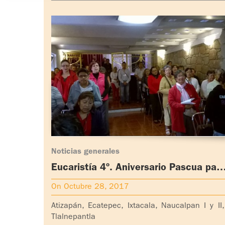
Noticias generales
Eucaristía 4º. Aniversario Pascua pad
Ignacio en la Coordinación Nacional
On Octubre 28, 2017
México Metropolitano Norte (Atizapá
Ecatepec, Ixtacala, Naucalpan I y II, y
Atizapán, Ecatepec, Ixtacala, Naucalpan I y II,
Tlalnepantla)
Tlalnepantla