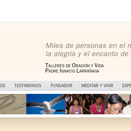
Miles de personas en el
la alegría y el encanto de 
T
O
V
ALLERES DE
RACIÓN Y
IDA
P
I
L
ADRE
GNACIO
ARRAÑAGA
MOS
TESTIMONIOS
FUNDADOR
MEDITAR Y VIVIR
EXP