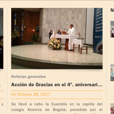
N
Noticias generales
re
Acción de Gracias en el 4º. aniversario
de la Pascua de Padre Ignacio
On Octubre 28, 2017
n,
Larrañaga, Colombia Sur Oriente
 y
Se llevó a cabo la Euaristía en la capilla del
colegio Alvernia de Bogotá, presidida por el