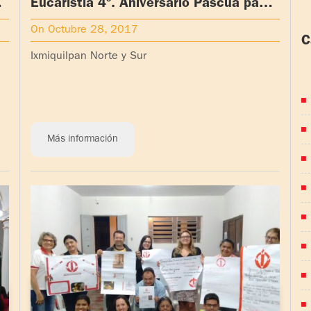
re
Eucaristía 4º. Aniversario Pascua padre
Ignacio en la Coordinación Nacional
On Octubre 28, 2017
a)
México Metropolitano Norte
C
(Ixmiquilpan Norte y Sur)
Ixmiquilpan Norte y Sur
(
Más información