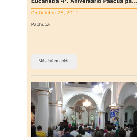
Eucaristía 4º. Aniversario Pascua pad
Ignacio en la Coordinación Nacional
On Octubre 28, 2017
México Metropolitano Norte (Pachuc
Pachuca
Más información