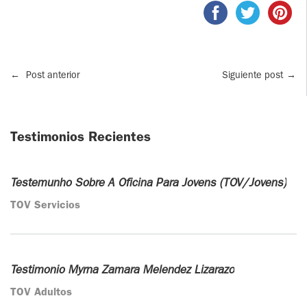
ADOLESCENTES
HOMENAJE
PADRE
TOV NIÑOS
IGNACIO
LARRAÑAGA
←
Post anterior
Siguiente post
→
CURSO
MATRIMONIAL
OBRA
PADRE
ENCUENTRO DE
Testimonios Recientes
IGNACIO
EXPERIENCIA DE
LARRAÑAGA
DIOS
Testemunho Sobre A Oficina Para Jovens (TOV/Jovens)
LIBROS
CHARLAS Y
TOV Servicios
JORNADAS DE
VIDEOS
EVANGELIZACIÓN
AUDIOS
CÍRCULOS DE
Testimonio Myrna Zamara Melendez Lizarazo
ORACIÓN Y VIDA
TOV Adultos