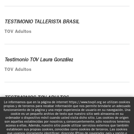
TESTIMONIO TALLERISTA BRASIL
TOV Adultos
Testimonio TOV Laura González
TOV Adultos
TESTIMONIOS TOV ADULTOS
Le informamos que en la página de internet https://www.tovpil.org se utilizan cookies
propias y de terceros para recabar información que nos permite brindarle un adecuado
TOV Adultos
funcionamiento de la página y una mejor experiencia de usuario en su navegación. Una
cookie es un pequeño archivo de texto que nuestro sitio web almacena en su
ordenador o dispositivo móvil cuando usted visita dicho sitio. Las cookies de origen
son aquellas establecidas por nosotros y, consecuentemente, sólo nosotros tenemos
acceso a ellas. Además, nuestro sitio puede utilizar servicios externos que también
establecen sus propias cookies, conocidas como cookies de terceros. Las cookies
que usamos únicamente identifican: dirección IP, tipo de navegador, país y región e