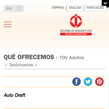
ESPAÑOL
ENGLISH
PORTUGUÊS
QUÉ OFRECEMOS
TOV Adultos
Testimonios
ESTIMONIOS
FUNDADOR
MEDITAR
EXP
Y VIVIR
EL 
TOV ADULTOS
PADRE
DIO
IGNACIO
LARRAÑAGA
TOV JÓVENES
Auto Draft
ORBEGOZO
OFM CAP.
TOV