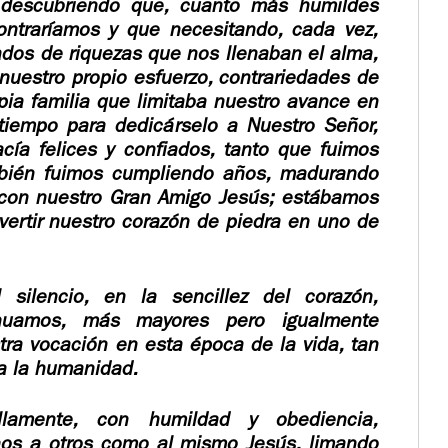
 descubriendo que, cuanto más humildes
ontraríamos y que necesitando, cada vez,
os de riquezas que nos llenaban el alma,
nuestro propio esfuerzo, contrariedades de
opia familia que limitaba nuestro avance en
tiempo para dedicárselo a Nuestro Señor,
cía felices y confiados, tanto que fuimos
mbién fuimos cumpliendo años, madurando
 con nuestro Gran Amigo Jesús; estábamos
vertir nuestro corazón de piedra en uno de
 silencio, en la sencillez del corazón,
nuamos, más mayores pero igualmente
ra vocación en esta época de la vida, tan
da la humanidad.
llamente, con humildad y obediencia,
os a otros como al mismo Jesús, limando