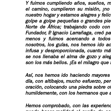
Y fuimos cumpliendo años, sueños, 
el camino, cumplieron su misión, ¡no
nuestro hogar y estamos alegres y feli
golpe a golpe pequeñas o grandes pie
Norte de África; trabajando codo co
Fundador, P. Ignacio Larrañaga, creó p
menos y fuimos acercando a todos 
nosotros, los guías, nos hemos ido a
infusa y desproporcionada, cuanto m
se nos llenaba el alma de gozo y ale
son los más bellos.
¡Es el milagro que 
Así, nos hemos ido haciendo mayores 
día, con altibajos, mucho esfuerzo, pe
oración, colocando una piedra sobre ot
humildemente, con los hermanos que a
Hemos comprobado, con las experienci