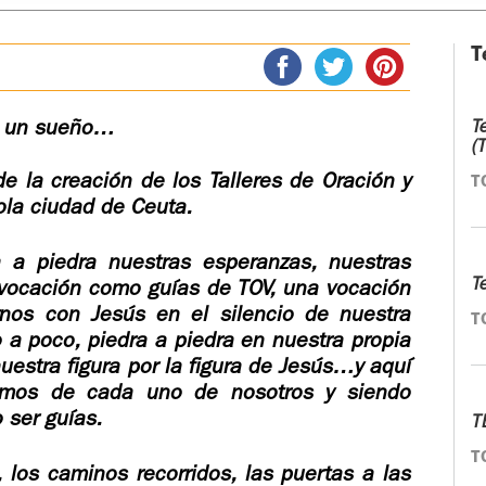
T
ma un sueño…
T
(
 la creación de los Talleres de Oración y
T
ola ciudad de Ceuta.
 a piedra nuestras esperanzas, nuestras
T
a vocación como guías de TOV, una vocación
nos con Jesús en el silencio de nuestra
T
o a poco, piedra a piedra en nuestra propia
estra figura por la figura de Jesús…y aquí
emos de cada uno de nosotros y siendo
 ser guías.
T
T
los caminos recorridos, las puertas a las