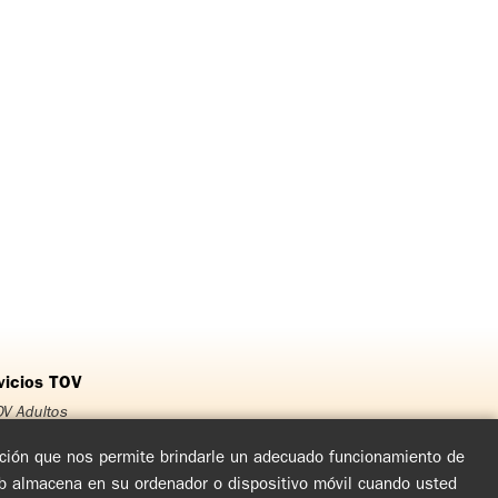
vicios TOV
V Adultos
OV Jóvenes
OV Adolescentes
mación que nos permite brindarle un adecuado funcionamiento de
OV Niños
eb almacena en su ordenador o dispositivo móvil cuando usted
rso Matrimonial