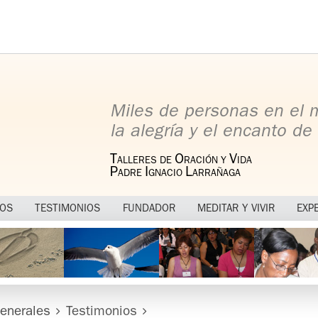
Miles de personas en el
la alegría y el encanto de 
T
O
V
ALLERES DE
RACIÓN Y
IDA
P
I
L
ADRE
GNACIO
ARRAÑAGA
MOS
TESTIMONIOS
FUNDADOR
MEDITAR Y VIVIR
EXP
enerales
Testimonios