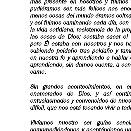
más presente en nosotros y fuimos
pudiéramos ser, más felices nos enc
menos cosas del mundo éramos colmad
y así fuimos caminando cada día, con 
la vida cotidiana, resistencia de la pr
las cosas de Dios; costaba sacar el 
pero Él estaba con nosotros y nos ha
subiendo peldaño tras peldaño y ta
en nuestra fe y aprendiendo a hablar
aprendiendo, sin darnos cuenta, a con
carne.
Sin grandes acontecimientos, en el
enamorados de Dios, y así conti
entusiasmados y convencidos de nuest
difícil, que nos está tocando vivir a to
Vivíamos nuestro ser guías senci
comprendiéndonos y aceptándonos un