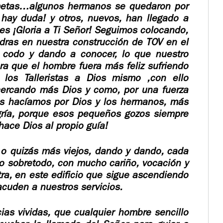
metas…algunos hermanos se quedaron por
 hay duda! y otros, nuevos, han llegado a
ces
¡Gloria a Ti Señor!
Seguimos colocando,
dras en nuestra construcción de TOV en el
n codo y dando a conocer, lo que nuestro
ara que el hombre fuera más feliz sufriendo
los Talleristas a Dios mismo ,con ello
cercando más Dios y como, por una fuerza
ás hacíamos por Dios y los hermanos, más
gría, porque esos pequeños gozos siempre
hace Dios al propio guía!
o quizás más viejos, dando y dando, cada
ro sobretodo, con mucho cariño, vocación y
ra, en este edificio que sigue ascendiendo
cuden a nuestros servicios.
as vividas, que cualquier hombre sencillo