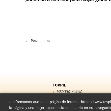
←
Post anterior
TOVPIL
MEDITAR Y VIVIR
QUIÉNES SOMOS
QUÉ OFRECEMOS
Le informamos que en la página de internet https://www.tovpil
Testimonios
la página y una mejor experiencia de usuario en su navegaci
FUNDADOR