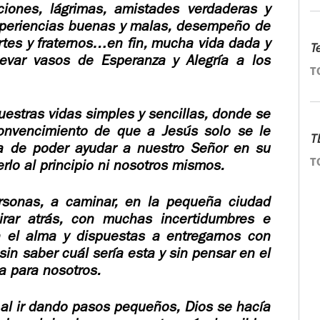
iones, lágrimas, amistades verdaderas y
experiencias buenas y malas, desempeño de
tes y fraternos…en fin, mucha vida dada y
T
levar vasos de Esperanza y Alegría a los
T
uestras vidas simples y sencillas, donde se
onvencimiento de que a Jesús solo se le
T
za de poder ayudar a nuestro Señor en su
T
rlo al principio ni nosotros mismos.
rsonas, a caminar, en la pequeña ciudad
irar atrás, con muchas incertidumbres e
 el alma y dispuestas a entregarnos con
in saber cuál sería esta y sin pensar en el
a para nosotros.
al ir dando pasos pequeños, Dios se hacía