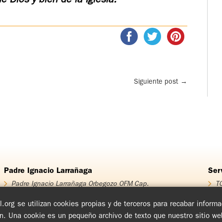
Siguiente post
→
Padre Ignacio Larrañaga
Ser
Padre Ignacio Larrañaga Orbegozo OFM Cap.
TO
Homenaje Padre Ignacio Larrañaga
T
Obra Padre Ignacio Larrañaga
T
.org se utilizan cookies propias y de terceros para recabar infor
Libros
T
ón. Una cookie es un pequeño archivo de texto que nuestro sitio w
Videos
Cu