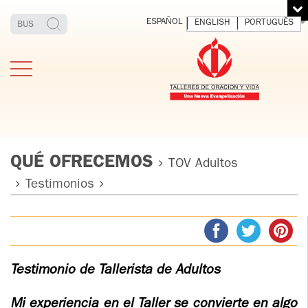
ESPAÑOL
ENGLISH
PORTUGUÊS
QUÉ OFRECEMOS
TOV Adultos
Testimonios
ESTIMONIOS
FUNDADOR
MEDITAR
EXP
Y VIVIR
EL 
TOV ADULTOS
PADRE
DIO
IGNACIO
LARRAÑAGA
TOV JÓVENES
Testimonio de Tallerista de Adultos
ORBEGOZO
OFM CAP.
TOV
Mi experiencia en el Taller se convierte en algo