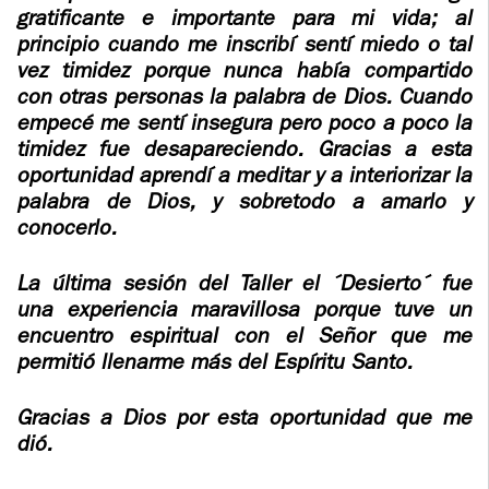
ADOLESCENTES
gratificante e importante para mi vida; al
HOMENAJE
principio cuando me inscribí sentí miedo o tal
PADRE
TOV NIÑOS
vez timidez porque nunca había compartido
IGNACIO
con otras personas la palabra de Dios. Cuando
LARRAÑAGA
CURSO
empecé me sentí insegura pero poco a poco la
MATRIMONIAL
timidez fue desapareciendo. Gracias a esta
OBRA
oportunidad aprendí a meditar y a interiorizar la
PADRE
palabra de Dios, y sobretodo a amarlo y
ENCUENTRO DE
IGNACIO
conocerlo.
EXPERIENCIA DE
LARRAÑAGA
DIOS
La última sesión del Taller el ´Desierto´ fue
LIBROS
CHARLAS Y
una experiencia maravillosa porque tuve un
JORNADAS DE
encuentro espiritual con el Señor que me
VIDEOS
EVANGELIZACIÓN
permitió llenarme más del Espíritu Santo.
AUDIOS
CÍRCULOS DE
Gracias a Dios por esta oportunidad que me
ORACIÓN Y VIDA
dió.