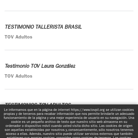
TESTIMONIO TALLERISTA BRASIL
TOV Adultos
Testimonio TOV Laura González
TOV Adultos
TESTIMONIOS TOV ADULTOS
Le informamos que en la página de internet https://www.tovpil.org se utilizan cookies
propias y de terceros para recabar información que nos permite brindarle un adecuado
TOV Adultos
funcionamiento de la página y una mejor experiencia de usuario en su navegación. Una
cookie es un pequeño archivo de texto que nuestro sitio web almacena en su
ordenador o dispositivo móvil cuando usted visita dicho sitio. Las cookies de origen
son aquellas establecidas por nosotros y, consecuentemente, sólo nosotros tenemos
acceso a ellas. Además, nuestro sitio puede utilizar servicios externos que también