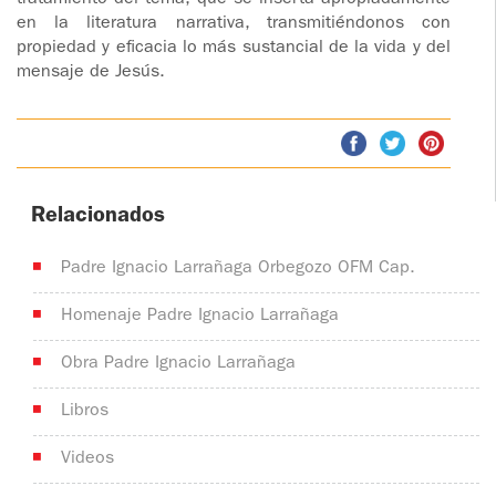
tratamiento del tema, que se inserta apropiadamente
ONIOS
en la literatura narrativa, transmitiéndonos con
propiedad y eficacia lo más sustancial de la vida y del
AS
mensaje de Jesús.
Relacionados
Padre Ignacio Larrañaga Orbegozo OFM Cap.
Homenaje Padre Ignacio Larrañaga
Obra Padre Ignacio Larrañaga
Libros
Videos