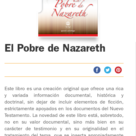
AS
ONIOS
ENTES
ADOLESCENTES
HOMENAJE
AS
PADRE
S
TOV NIÑOS
ONIOS
IGNACIO
LARRAÑAGA
CURSO
AS
ONIOS
IAL
MATRIMONIAL
El Pobre de Nazareth
OBRA
AS
PADRE
RO DE
ENCUENTRO DE
ONIOS
IGNACIO
CIA DE
EXPERIENCIA DE
LARRAÑAGA
DIOS
AS
LIBROS
Y
CHARLAS Y
ONIOS
Este libro es una creación original que ofrece una rica
 DE
JORNADAS DE
y variada información documental, histórica y
VIDEOS
ZACIÓN
EVANGELIZACIÓN
doctrinal, sin dejar de incluir elementos de ficción,
AS
estrictamente apoyados en los documentos del Nuevo
AUDIOS
 DE
CÍRCULOS DE
Testamento. La novedad de este libro está, sobretodo,
ONIOS
Y VIDA
ORACIÓN Y VIDA
no en su valor documental, sino más bien en su
carácter de testimonio y en su originalidad en el
AS