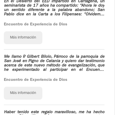
En el Desierto del EED impartido en Cartagena, un
ONIOS
seminarista de 17 años ha compartido: “Ahora le doy
un sentido diferente a la palabra
abandono;
San
Pablo dice en la Carta a los Filipenses: “Olvidemos
AS
todo lo que está atrás y pensemos en lo que está por
delante”, y ahora el Señor me invita a abandonarme
Encuentro de Experiencia de Dios
todo en Él, dejando atrás lo que me aferraba a mi
vida anterior. También San Pablo se abandonó por
medio de su conversión, de la ceguera que más tarde
Más información
el Señor se la quita; le pido al Señor que también a
mí me quite la ceguera para seguir adelante”.
Me llamo P. Gilbert Bilolo, Párroco de la parroquia de
San José en Pigno de Catania y quiero dar testimonio
acerca de este nuevo método de evangelización, que
he experimentado al participar en el Encuentro
celebrado del 21 al 26 de febrero de 2016 en la
casa del Divino Maestro (Ariccia) . Me ha parecido
Encuentro de Experiencia de Dios
interesante esta nueva forma de evangelización,
porque considero que es importante promoverlo como
posterior instrumento de ayuda adicional para el
Más información
crecimiento espiritual de la persona y la comunidad.
Además, creo que es una experiencia útil para los
sacerdotes que se preocupan profundamente almas
heridas, que van en busca de un verdadero encuentro
Haber tenido este regalo maravilloso, me ha hecho
con Dios y consigo mismo.