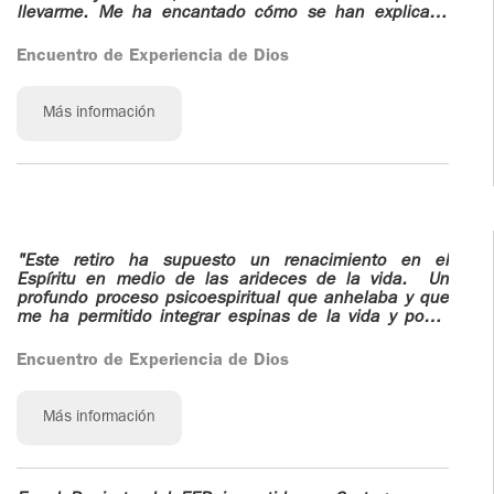
AS
ONIOS
llevarme. Me ha encantado cómo se han explicado
ENTES
ADOLESCENTES
las cosas y han hecho ver cómo con los Salmos te
HOMENAJE
llevan mas allá de una misma.
AS
Encuentro de Experiencia de Dios
PADRE
S
TOV NIÑOS
ONIOS
IGNACIO
Más información
LARRAÑAGA
CURSO
AS
ONIOS
IAL
MATRIMONIAL
OBRA
AS
PADRE
RO DE
ENCUENTRO DE
ONIOS
IGNACIO
CIA DE
EXPERIENCIA DE
LARRAÑAGA
DIOS
"Este retiro ha supuesto un renacimiento en el
AS
Espíritu en medio de las arideces de la vida. Un
profundo proceso psicoespiritual que anhelaba y que
LIBROS
Y
CHARLAS Y
me ha permitido integrar espinas de la vida y poder
ONIOS
mirar con ilusión la vida; sabiéndonos, cogidos de la
 DE
JORNADAS DE
mano del buen Dios.
Encuentro de Experiencia de Dios
VIDEOS
ZACIÓN
EVANGELIZACIÓN
AS
AUDIOS
 DE
Más información
CÍRCULOS DE
ONIOS
Y VIDA
ORACIÓN Y VIDA
AS