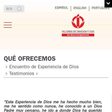
ESPAÑOL
ENGLISH
PORTUGUÊS
QUÉ OFRECEMOS
Encuentro de Experiencia de Dios
Testimonios
MOS
TESTIMONIOS
FUNDADOR
EXP
EL 
TOS
TOV ADULTOS
PADRE
DIO
IGNACIO
LARRAÑAGA
NES
TOV JÓVENES
ONIOS
“Esta Experiencia de Dios me ha hecho mucho bien,
ORBEGOZO
me he sentido como nunca, he conocido a un Dios
OFM CAP.
TOV
Padre muy cercano, he ido a donde Dios ha querido