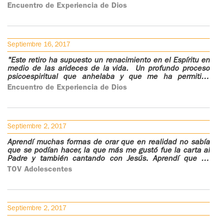
Me ha encantado cómo se han explicado las cosas y han
Encuentro de Experiencia de Dios
hecho ver cómo con los Salmos te llevan mas allá de una
misma.
Septiembre 16, 2017
"Este retiro ha supuesto un renacimiento en el Espíritu en
medio de las arideces de la vida. Un profundo proceso
psicoespiritual que anhelaba y que me ha permitido
integrar espinas de la vida y poder mirar con ilusión la
Encuentro de Experiencia de Dios
vida; sabiéndonos, cogidos de la mano del buen Dios.
Septiembre 2, 2017
Aprendí muchas formas de orar que en realidad no sabía
que se podían hacer, la que más me gustó fue la carta al
Padre y también cantando con Jesús. Aprendí que no
debo tener enemigos, que no debo ser malgeniada y que
TOV Adolescentes
debo de imitar a Jesús como él nos ordena.
Septiembre 2, 2017