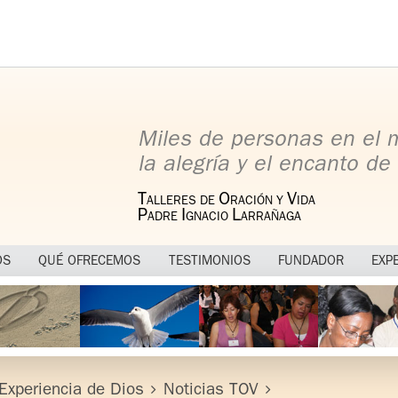
Miles de personas en el
la alegría y el encanto de 
T
O
V
ALLERES DE
RACIÓN Y
IDA
P
I
L
ADRE
GNACIO
ARRAÑAGA
OS
QUÉ OFRECEMOS
TESTIMONIOS
FUNDADOR
EXP
Experiencia de Dios
Noticias TOV